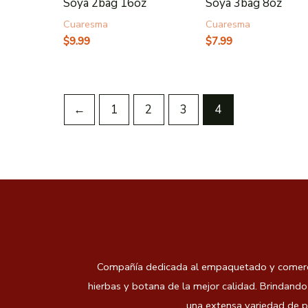
Soya 2bag 16oz
Soya 3bag 8oz
Cuaresma
Cuaresma
$
9.99
$
7.99
←
1
2
3
4
Compañía dedicada al empaquetado y comercial
hierbas y botana de la mejor calidad.
Brindando 
una extensa variedad de p