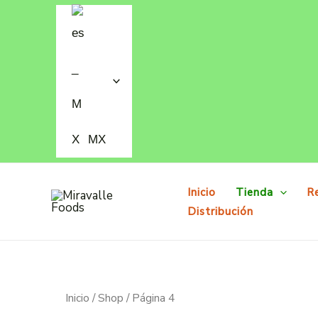
Ir
al
contenido
MX
Inicio
Tienda
R
Distribución
Inicio
/
Shop
/ Página 4