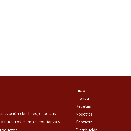
Inicio
Tienda
Recetas
ización de chiles, especias,
Nosotros
a nuestros clientes confianza y
Contacto
roductos.
Distribución