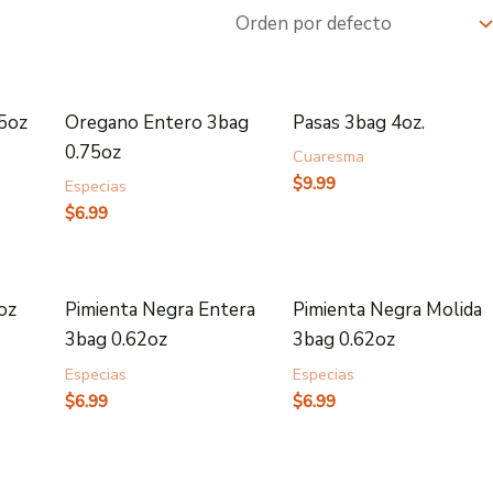
.5oz
Oregano Entero 3bag
Pasas 3bag 4oz.
0.75oz
Cuaresma
$
9.99
Especias
$
6.99
4oz
Pimienta Negra Entera
Pimienta Negra Molida
3bag 0.62oz
3bag 0.62oz
Especias
Especias
$
6.99
$
6.99