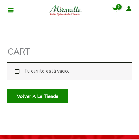
Ir
al
contenido
CART
Tu carrito está vacío.
Volver A La Tienda