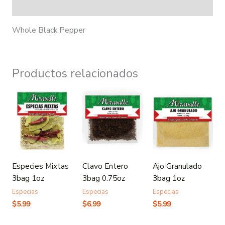
Información adicional
Whole Black Pepper
Productos relacionados
Especies Mixtas
Clavo Entero
Ajo Granulado
3bag 1oz
3bag 0.75oz
3bag 1oz
Especias
Especias
Especias
$
5.99
$
6.99
$
5.99