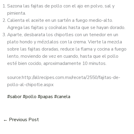
Sazona las fajitas de pollo con el ajo en polvo, sal y
pimienta.
Calienta el aceite en un sartén a fuego medio-alto.
Agrega las fajitas y cocínalas hasta que se hayan dorado.
Aparte, desbarata los chipotles con un tenedor en un
plato hondo y mézclalos con la crema. Vierte la mezcla
sobre las fajitas doradas, reduce la flama y cocina a fuego
lento, moviendo de vez en cuando, hasta que el pollo
esté bien cocido, aproximadamente 10 minutos.
source:http://allrecipes.com.mx/receta/2550/fajitas-de-
pollo-al-chipotle.aspx
#sabor
#pollo
#papas
#canela
←
Previous Post