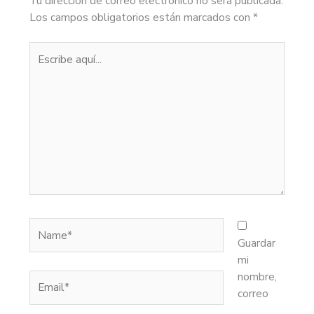
Tu dirección de correo electrónico no será publicada.
Los campos obligatorios están marcados con
*
Escribe
aquí...
Name*
Guardar
mi
nombre,
Email*
correo