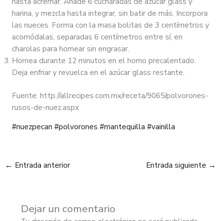
hasta acremar. Añade 6 cucharadas de azúcar glass y
harina, y mezcla hasta integrar, sin batir de más. Incorpora
las nueces. Forma con la masa bolitas de 3 centímetros y
acomódalas, separadas 6 centímetros entre sí, en
charolas para hornear sin engrasar.
Hornea durante 12 minutos en el horno precalentado.
Deja enfriar y revuelca en el azúcar glass restante.
Fuente: http://allrecipes.com.mx/receta/9065/polvorones-
rusos-de-nuez.aspx
#nuezpecan
#polvorones
#mantequilla
#vainilla
←
Entrada anterior
Entrada siguiente
→
Dejar un comentario