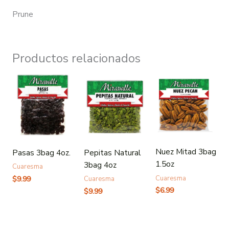
Prune
Productos relacionados
Nuez Mitad 3bag
Pasas 3bag 4oz.
Pepitas Natural
1.5oz
3bag 4oz
Cuaresma
Cuaresma
$
9.99
Cuaresma
$
6.99
$
9.99