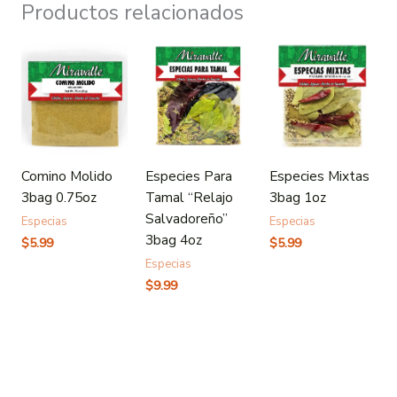
Productos relacionados
Comino Molido
Especies Para
Especies Mixtas
3bag 0.75oz
Tamal “Relajo
3bag 1oz
Salvadoreño”
Especias
Especias
3bag 4oz
$
5.99
$
5.99
Especias
$
9.99